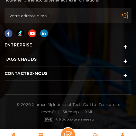
ENTREPRISE
TAGS CHAUDS
CONTACTEZ-NOUS
© 2026 Xiamen Mj Industrial Tech Co.,Ltd. Tous droits
réservés. |
Sitemap
|
XML
IPv6 Supporté en réseau