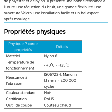
de polyester et de nylon. Il présente une bonne résistance à
l'usure, une réduction du bruit, une grande flexibilité, une
ouverture Velcro, une installation facile et un bel aspect
après moulage.
Propriétés physiques
Physique P
corde
Détails
propriétés
Matériel
Nylon 6
Température de
-
40°C ~ +125°C
fonctionnement
lS06722-1,
Mandrin
Résistance à
13 mm, > 200 000
l'abrasion
cycles
Couleur standard
Noir
Certification
RoHS
Outil de coupe
Couteau chaud