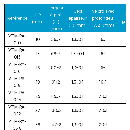
Largeur
Ceci
Velcro avec
LD
à plat
Po
Référence
épaisseur
profondeur
(mm)
(L1)
(g/m
(T) (mm)
(W2) (mm)
(mm)
VTM-PA-
10
56±2
1,3±0,1
16±1
010
VTM-PA-
13
68±2
1.3
±0,1
16±1
013
VTM-PA-
16
80±2
1,3±0,1
16±1
016
VTM-PA-
19
91±2
1,3±0,1
16±1
019
VTM-PA-
25
115±2
1,3±0,1
20±1
025
VTM-PA-
32
130±2
1,3±0,1
20±1
032
VTM-PA-
38
147±2
1,3±0,1
20±1
03
8