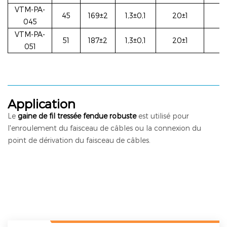
VTM-PA-
45
169±2
1,3±0,1
20±1
1
045
VTM-PA-
51
187±2
1,3±0,1
20±1
1
051
Application
Le
gaine de fil tressée fendue robuste
est utilisé pour
l'enroulement du faisceau de câbles ou la connexion du
point de dérivation du faisceau de câbles.