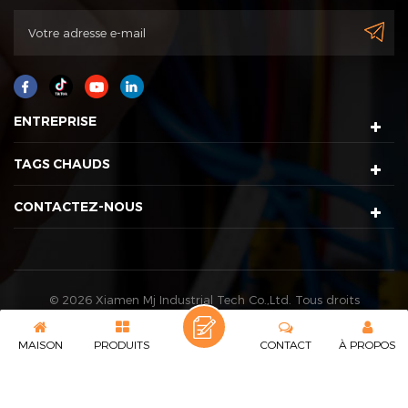
ENTREPRISE
TAGS CHAUDS
CONTACTEZ-NOUS
© 2026 Xiamen Mj Industrial Tech Co.,Ltd. Tous droits
réservés. |
Sitemap
|
XML
IPv6 Supporté en réseau
MAISON
PRODUITS
CONTACT
À PROPOS